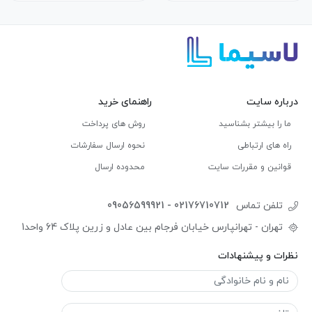
درباره سایت
راهنمای خرید
ما را بیشتر بشناسید
روش های پرداخت
راه های ارتباطی
نحوه ارسال سفارشات
قوانین و مقررات سایت
محدوده ارسال
تلفن تماس
09056599921 - 02176710712
تهران - تهرانپارس خیابان فرجام بین عادل و زرین پلاک 64 واحد1
نظرات و پیشنهادات