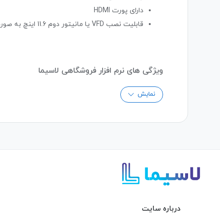
دارای پورت HDMI
قابلیت نصب VFD یا مانیتور دوم 11.6 اینچ به صورت آپشن
ویژگی های نرم افزار فروشگاهی لاسیما
پنل اس ام اس متصل به نرم افزار
نمایش
باشگاه مشتریان
مدیریت چک
طراحی فاکتور فروش
ثبت هزینه
ارائه انواع گزارشات خرید، فروش، انبار، چک نقل و 
تعریف و ایجاد انواع دسترسی
انبار و انبارگردانی
ارائه انواع گزارشات فروش به صورت نموداری و ا
درباره سایت
طراحی و چاپ لیبل برای کالاهای فاقد بارکد