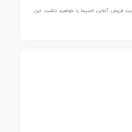
یت فروش آنلاین لاسیما را خواهید داشت. این
شتریان عرضه کنید. قیمت نرم افزار حسابداری
لاسیما بدون تخفیف به ارزش 10،000،000 تومان است. پس از پایان این دوره، شما می‌توانید با استفاده از تخفیف ویژه %50، اشتراک خود را